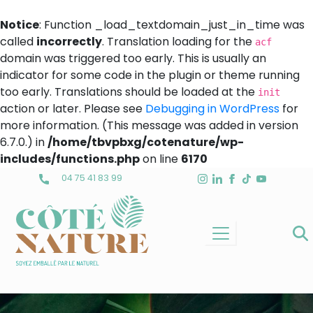
Notice
: Function _load_textdomain_just_in_time was
called
incorrectly
. Translation loading for the
acf
domain was triggered too early. This is usually an
indicator for some code in the plugin or theme running
too early. Translations should be loaded at the
init
action or later. Please see
Debugging in WordPress
for
more information. (This message was added in version
6.7.0.) in
/home/tbvpbxg/cotenature/wp-
includes/functions.php
on line
6170
Skip
04 75 41 83 99
to
content