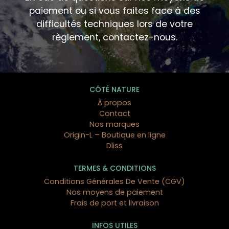
paiement ou si vous faites face à des
difficultés techniques lors de votre
règlement, contactez-nous.
CÔTÉ NATURE
À propos
Contact
Nos marques
Origin-L – Boutique en ligne
Dliss
TERMES & CONDITIONS
Conditions Générales De Vente (CGV)
Nos moyens de paiement
Frais de port et livraison
INFOS UTILES