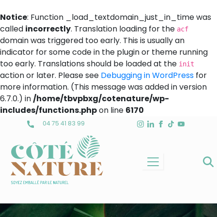
Notice
: Function _load_textdomain_just_in_time was
called
incorrectly
. Translation loading for the
acf
domain was triggered too early. This is usually an
indicator for some code in the plugin or theme running
too early. Translations should be loaded at the
init
action or later. Please see
Debugging in WordPress
for
more information. (This message was added in version
6.7.0.) in
/home/tbvpbxg/cotenature/wp-
includes/functions.php
on line
6170
Skip
04 75 41 83 99
to
content